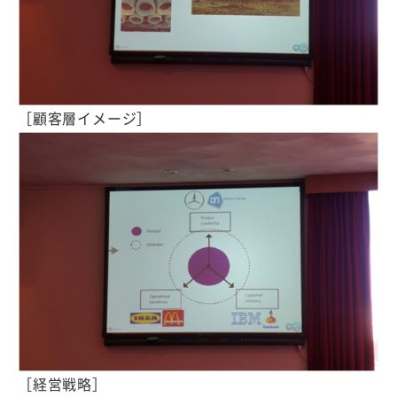
［顧客層イメージ］
［経営戦略］