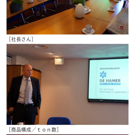
［社長さん］
［商品構成／ｔｏｎ数］