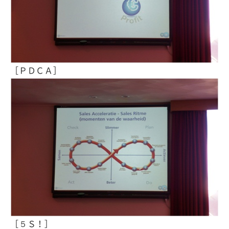
［ＰＤＣＡ］
［５Ｓ！］