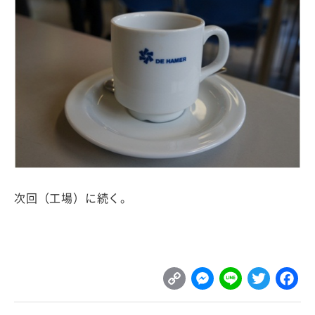
次回（工場）に続く。
C
M
L
T
o
e
i
w