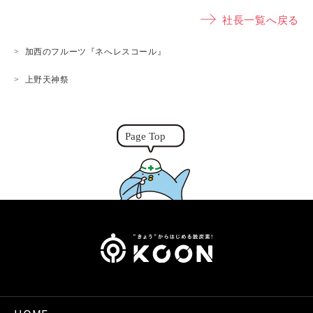
p
s
n
it
社長一覧へ戻る
y
s
e
t
L
e
e
加西のフルーツ『ネへレスコール』
i
n
r
上野天神祭
n
g
k
e
r