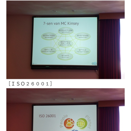
［ＩＳＯ２６００１］