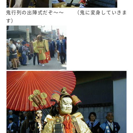
鬼行列の出陣式だぞ〜〜 （鬼に変身していきま
す）