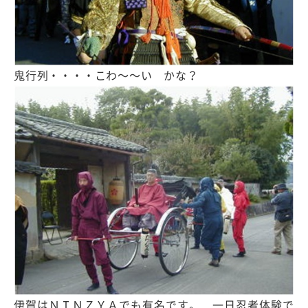
鬼行列・・・・こわ〜〜い かな？
伊賀はＮＩＮＺＹＡでも有名です。 一日忍者体験で