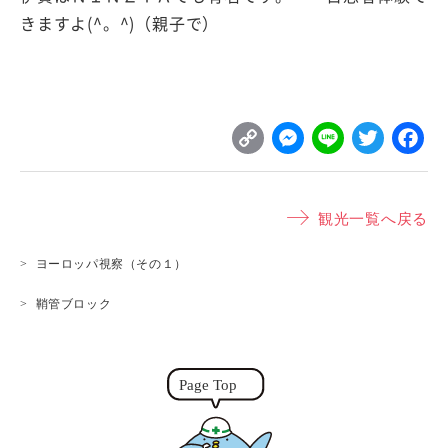
きますよ(^。^)（親子で）
C
M
L
T
o
e
i
w
p
s
n
it
観光一覧へ戻る
y
s
e
t
L
e
e
ヨーロッパ視察（その１）
i
n
r
鞘管ブロック
n
g
k
e
r