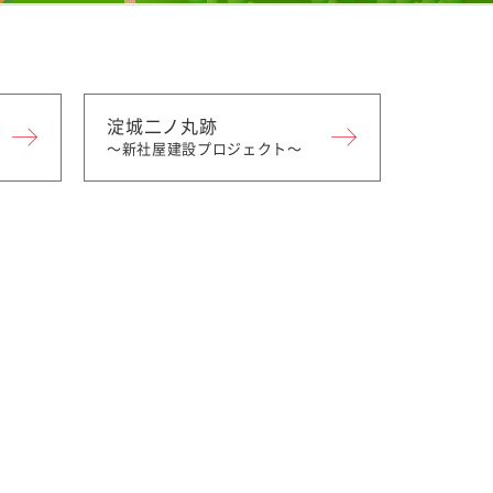
淀城二ノ丸跡
〜新社屋建設
プロジェクト〜