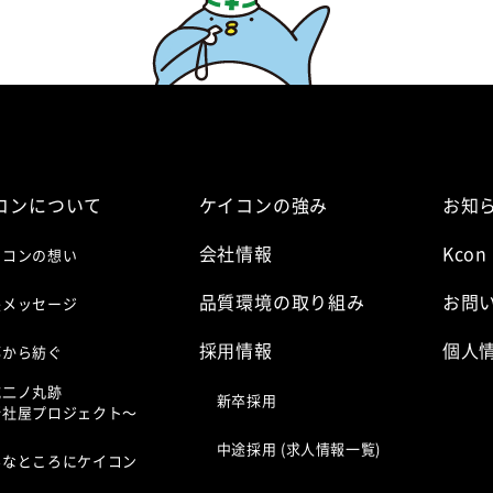
コンについて
ケイコンの強み
お知
会社情報
Kcon
イコンの想い
品質環境の取り組み
お問
長メッセージ
採⽤情報
個人
都から紡ぐ
城二ノ丸跡
新卒採用
新社屋プロジェクト〜
中途採用 (求人情報一覧)
んなところにケイコン