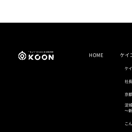
HOME
ケイ
ケ
社
京
淀
〜
こ