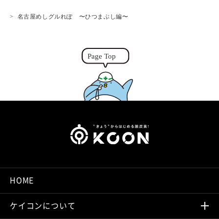
i
n
r
名古屋めしグルれぽ 〜ひつまぶし編〜
n
g
k
e
r
HOME
ケイコンについて