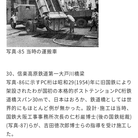
写真-85 当時の運搬車
30、信楽高原鉄道第一大戸川橋梁
写真-86に示すPC桁は昭和29(1954)年に旧国鉄により
架設されたわが国初の本格的ポストテンションPC桁鉄
道橋スパン30mで、日本はおろか、鉄道橋としては世
界的にもほとんど例が無かった。設計･施工は当時、
国鉄大阪工事事務所次長の仁杉巖博士(後の国鉄総裁)
(写真-87)らが、吉田徳次郎博士らの指導を受け施工し
た。