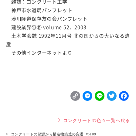
雑誌：コンクリート工学
神戸市水道局パンフレット
湊川隧道保存友の会パンフレット
建設業界⑩⑪ volume 52、2003
土木学会誌 1992年11月号 北の国からの大いなる遺
産
その他インターネットより
C
M
L
T
o
e
i
w
p
s
n
it
コンクリートの色々一覧へ戻る
y
s
e
t
L
e
e
コンクリートの起源から構造物築造の変遷 Vol.09