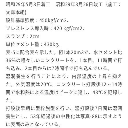
昭和29年5月8日着工 昭和29年8月26日竣工｛施工：
㈱森本組｝
設計基準強度：450kgf/cm2、
プレストレス導入時：420 kgf/cm2、
スランプ：2cm
単位セメント量：430kg、
表-5に配合表を示した。桁1本20m3で、水セメント比
36%の粗々しいコンクリートを、1本目、11時間で打
ち込み、2本目からは7時間半で打ち込んでいる。
湿潤養生を行うことにより、内部温度の上昇を抑え
た。外気温度は20℃、コンクリート打設後12～14時
間で水和熱による温度はピークに達し、48℃を記録し
た。
打設後早期に型枠脱型を行い、湿打設後7日間は湿潤
養生とし、53年経過後の中性化は写真-88に示すよう
に表面のみとなっている。