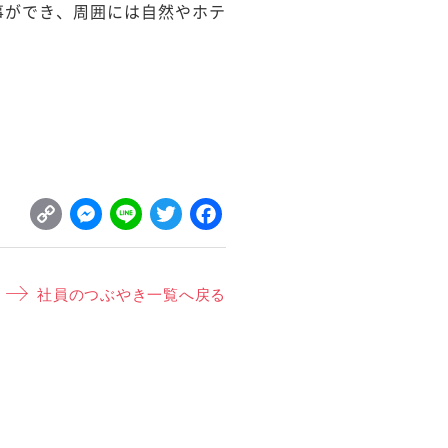
事ができ、周囲には自然やホテ
C
M
L
T
F
o
e
i
w
a
p
s
n
it
c
社員のつぶやき一覧へ戻る
y
s
e
t
e
L
e
e
b
i
n
r
o
n
g
o
k
e
k