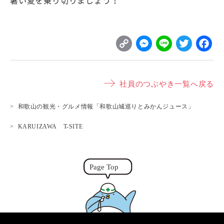
暑い夏を乗り切りましょう！
C
M
L
T
o
e
i
w
p
s
n
it
社員のつぶやき一覧へ戻る
y
s
e
t
L
e
e
和歌山の観光・グルメ情報「和歌山城巡りとみかんジュース」
i
n
r
KARUIZAWA T-SITE
n
g
k
e
r