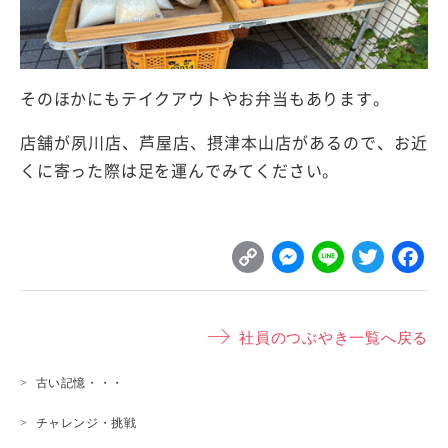
そのほかにもテイクアウトやお弁当もあります。
店舗が夙川店、芦屋店、摂津本山店があるので、お近
くに寄った際は足を運んでみてください。
C
M
L
T
o
e
i
w
p
s
n
it
社員のつぶやき一覧へ戻る
y
s
e
t
L
e
e
古い記憶・・・
i
n
r
チャレンジ・挑戦
n
g