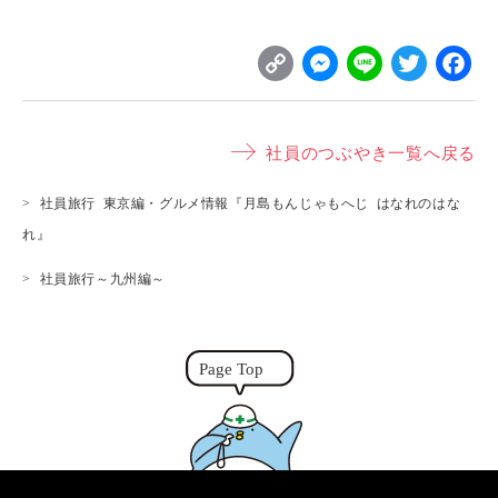
C
M
L
T
o
e
i
w
p
s
n
it
社員のつぶやき一覧へ戻る
y
s
e
t
L
e
e
社員旅行 東京編・グルメ情報『月島もんじゃもへじ はなれのはな
i
n
r
れ』
n
g
社員旅行～九州編～
k
e
r