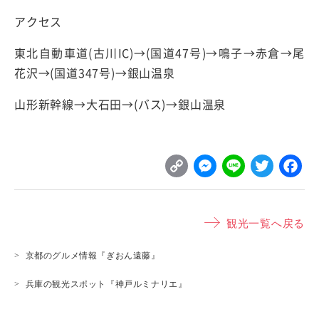
アクセス
東北自動車道(古川IC)→(国道47号)→鳴子→赤倉→尾
花沢→(国道347号)→銀山温泉
山形新幹線→大石田→(バス)→銀山温泉
C
M
L
T
o
e
i
w
p
s
n
it
観光一覧へ戻る
y
s
e
t
L
e
e
京都のグルメ情報『ぎおん遠藤』
i
n
r
兵庫の観光スポット『神戸ルミナリエ』
n
g