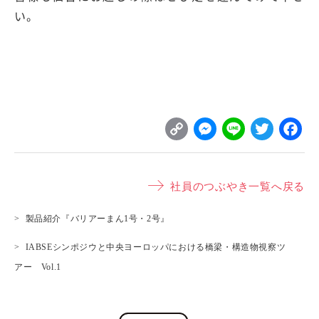
い。
C
M
L
T
o
e
i
w
p
s
n
it
社員のつぶやき一覧へ戻る
y
s
e
t
L
e
e
製品紹介『バリアーまん1号・2号』
i
n
r
IABSEシンポジウと中央ヨーロッパにおける橋梁・構造物視察ツ
n
g
アー Vol.1
k
e
r