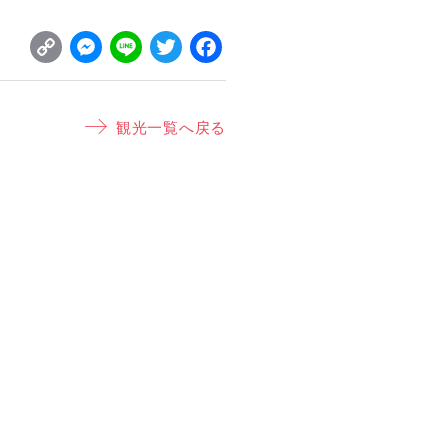
C
M
L
T
F
o
e
i
w
a
p
s
n
it
c
観光一覧へ戻る
y
s
e
t
e
L
e
e
b
i
n
r
o
n
g
o
k
e
k
r