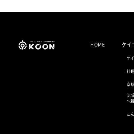
HOME
ケイ
ケ
社
京
淀
〜
こ