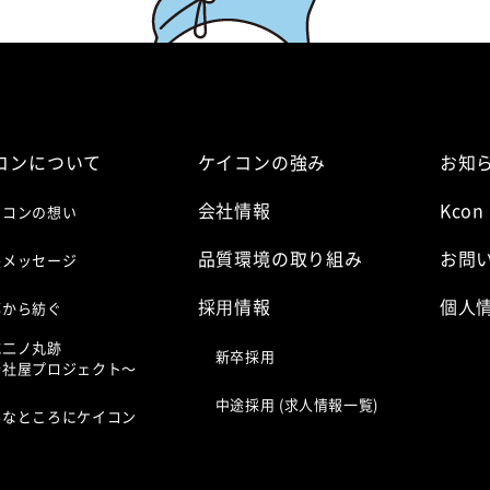
コンについて
ケイコンの強み
お知
会社情報
Kcon
イコンの想い
品質環境の取り組み
お問
長メッセージ
採⽤情報
個人
都から紡ぐ
城二ノ丸跡
新卒採用
新社屋プロジェクト〜
中途採用 (求人情報一覧)
んなところにケイコン