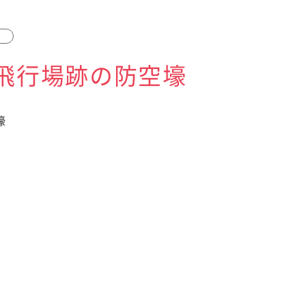
飛行場跡の防空壕
壕