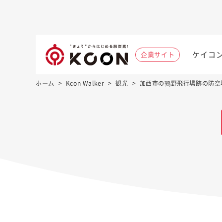
ケイコ
企業サイト
ホーム
>
Kcon Walker
>
観光
>
加西市の鶉野飛行場跡の防空