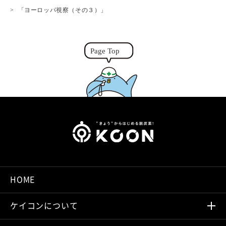
i
n
r
「ヨーロッパ視察（その３）」
n
g
k
e
r
HOME
ケイコンについて