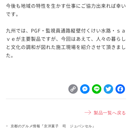
今後も地域の特性を生かす仕事にご協力出来れば幸い
です。
九州では、PGF・監視員通路縦壁付くけい水路・ｓａ
ｖｅが主要製品ですが、今回はあえて、人々の暮らし
と文化の調和が図れた施工現場を紹介させて頂きまし
た。
C
M
L
T
o
e
i
w
p
s
n
it
製品一覧へ戻る
y
s
e
t
L
e
e
京都のグルメ情報『京洋菓子 司 ジュバンセル』