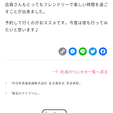
店員さんもとってもフレンドリーで楽しい時間を過ご
すことが出来ました。
予約して行くのがおススメです。今度は夜も行ってみ
たいと思います♪
C
M
L
T
o
e
i
w
p
s
n
it
社員のつぶやき一覧へ戻る
y
s
e
t
L
e
e
「中日本高速道路株式会社 名古屋支社 安全表彰」
i
n
r
『最近のマイブーム』
n
g
k
e