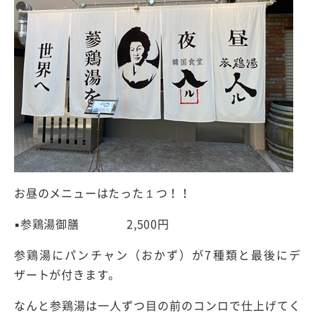
お昼のメニューはたった１つ！！
▪️
参鶏湯御膳
2,500
円
参鶏湯にパンチャン（おかず）が
7
種類と最後にデ
ザートが付きます。
なんと参鶏湯は一人ずつ目の前のコンロで仕上げてく