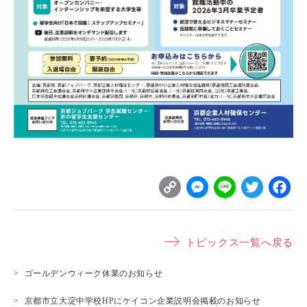
C
M
L
T
o
e
i
w
p
s
n
it
トピックス一覧へ戻る
y
s
e
t
L
e
e
ゴールデンウィーク休業のお知らせ
i
n
r
京都市立大淀中学校HPにケイコン企業説明会掲載のお知らせ