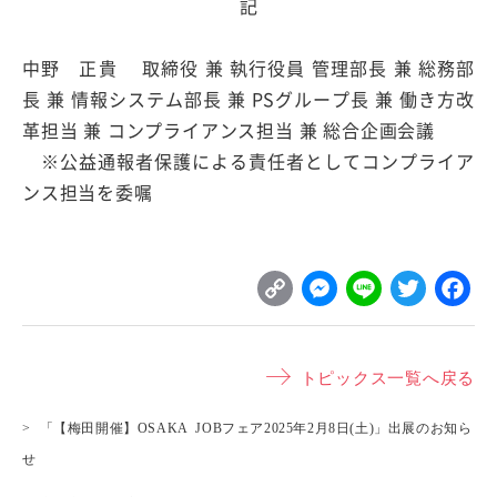
記
中野 正貴 取締役 兼 執行役員 管理部長 兼 総務部
長 兼 情報システム部長 兼 PSグループ長 兼 働き方改
革担当 兼 コンプライアンス担当 兼 総合企画会議
※公益通報者保護による責任者としてコンプライア
ンス担当を委嘱
C
M
L
T
o
e
i
w
p
s
n
it
トピックス一覧へ戻る
y
s
e
t
L
e
e
「【梅田開催】OSAKA JOBフェア2025年2月8日(土)」出展のお知ら
i
n
r
せ
n
g