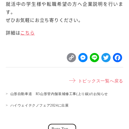
就活中の学生様や転職希望の方へ企業説明を行いま
す。
ぜひお気軽にお立ち寄りください。
詳細は
こちら
C
M
L
T
o
e
i
w
p
s
n
it
トピックス一覧へ戻る
y
s
e
t
L
e
e
山形自動車道 R5山形管内舗装補修工事(上り線)のお知らせ
i
n
r
ハイウェイテクノフェア2024に出展
n
g
k
e