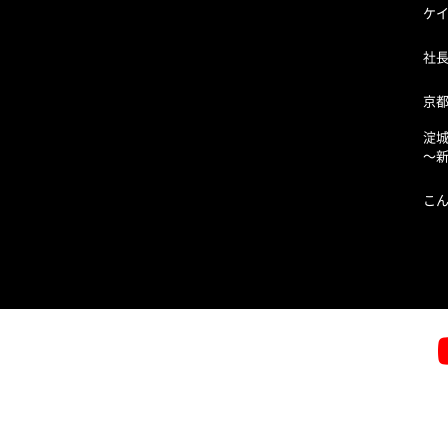
ケ
社
京
淀
〜
こ