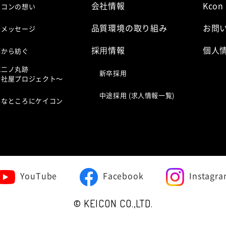
会社情報
Kcon
イコンの想い
品質環境の取り組み
お問
長メッセージ
採⽤情報
個人
都から紡ぐ
城二ノ丸跡
新卒採用
新社屋プロジェクト〜
中途採用 (求人情報一覧)
んなところにケイコン
YouTube
Facebook
Instagr
© KEICON CO.,LTD.