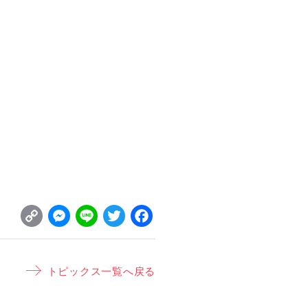
C
M
L
T
F
o
e
i
w
a
p
s
n
it
c
トピックス一覧へ戻る
y
s
e
t
e
L
e
e
b