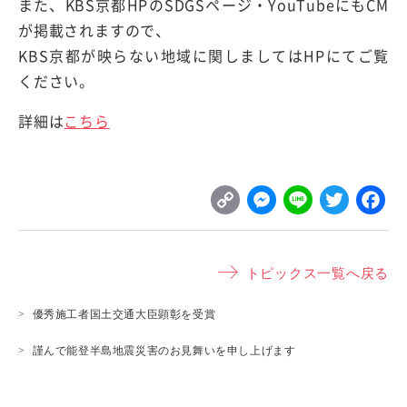
また、KBS京都HPのSDGSページ・YouTubeにもCM
が掲載されますので、
KBS京都が映らない地域に関しましてはHPにてご覧
ください。
詳細は
こちら
C
M
L
T
o
e
i
w
p
s
n
it
トピックス一覧へ戻る
y
s
e
t
L
e
e
優秀施工者国土交通大臣顕彰を受賞
i
n
r
謹んで能登半島地震災害のお見舞いを申し上げます
n
g
k
e