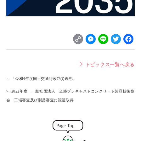
C
M
L
T
o
e
i
w
p
s
n
it
トピックス一覧へ戻る
y
s
e
t
L
e
e
「令和4年度国土交通行政功労表彰」
i
n
r
2022年度 一般社団法人 道路プレキャストコンクリート製品技術協
n
g
会 工場審査及び製品審査に認証取得
k
e
r