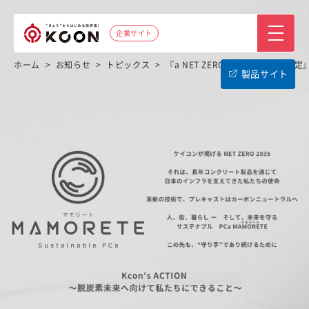
企業サイト
ホーム
>
お知らせ
>
トピックス
>
『a NET ZEROイニシアティブ協定
製品サイト