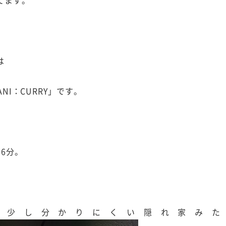
てます。
は
NI：CURRY」です。
6分。
る少し分かりにくい隠れ家み