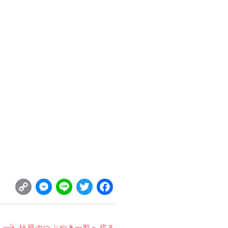
C
M
L
T
F
o
e
i
w
a
p
s
n
it
c
社員のつぶやき一覧へ戻る