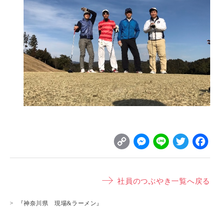
C
M
L
T
o
e
i
w
p
s
n
it
社員のつぶやき一覧へ戻る
y
s
e
t
L
e
e
『神奈川県 現場&ラーメン』
i
n
r