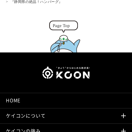
『静岡県の絶品！ハンバーグ』
n
g
k
e
r
HOME
ケイコンについて
ケイコンの強み