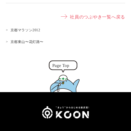
o
e
i
w
p
s
n
it
社員のつぶやき一覧へ戻る
y
s
e
t
L
e
e
京都マラソン2012
i
n
r
京都東山〜花灯路〜
n
g
k
e
r