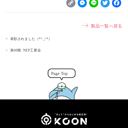
C
M
L
T
o
e
i
w
p
s
n
it
製品一覧へ戻る
y
s
e
t
L
e
e
表彰されました（*^_^*）
i
n
r
第40期 NEP工業会
n
g
k
e
r