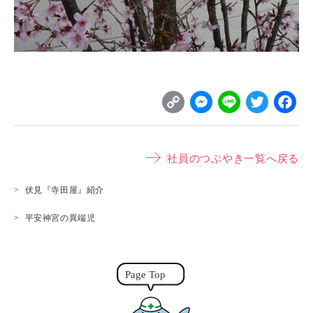
C
M
L
T
o
e
i
w
p
s
n
it
社員のつぶやき一覧へ戻る
y
s
e
t
L
e
e
伏見『寺田屋』紹介
i
n
r
平安神宮の異端児
n
g
k
e
r