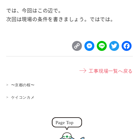
では、今回はこの辺で。
次回は現場の条件を書きましょう。ではでは。
C
M
L
T
o
e
i
w
p
s
n
it
工事現場一覧へ戻る
y
s
e
t
L
e
e
〜京都の桜〜
i
n
r
ケイコンカメ
n
g
k
e
r