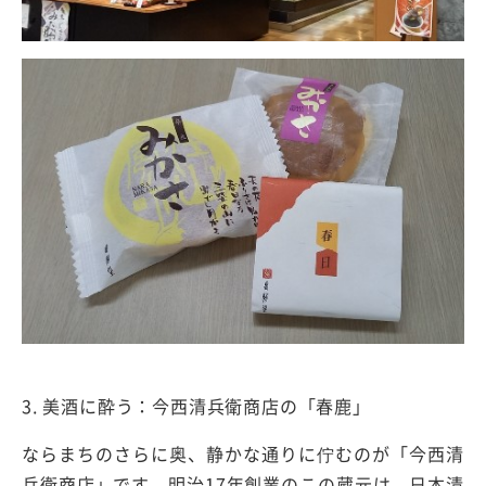
3. 美酒に酔う：今西清兵衛商店の「春鹿」
ならまちのさらに奥、静かな通りに佇むのが「今西清
兵衛商店」です。明治17年創業のこの蔵元は、日本清