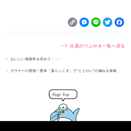
C
M
L
T
o
e
i
w
p
s
n
it
社員のつぶやき一覧へ戻る
y
s
e
t
L
e
e
おいしい海鮮丼を求めて・・・
i
n
r
サウナーの聖地！熊本「湯らっくす」で“ととのい”の極みを体験
n
g
k
e
r