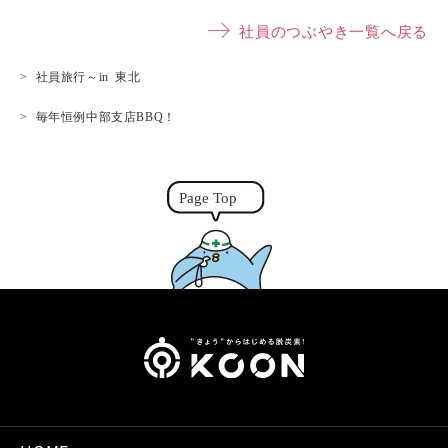
p
s
n
it
社員のつぶやき一覧へ戻る
y
s
e
t
L
e
e
社員旅行～in 東北
i
n
r
毎年恒例中部支店BBQ！
n
g
k
e
r