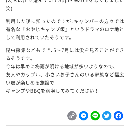
(友人は川で遊んでいてApple Watchをなくしました
笑)
利用した後に知ったのですが､キャンパーの方々では
有名な『おやじキャンプ飯』というドラマのロケ地と
して利用されていたそうです。
昆虫採集などもでき､6～7月には蛍を見ることができ
るそうです。
今年は早めに梅雨が明ける地域が多いようなので､
友人やカップル、小さいお子さんのいる家族など幅広
い層が楽しめる施設で
キャンプやBBQを満喫してみてください！
C
M
L
T
o
e
i
w