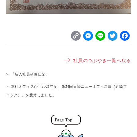
C
M
L
T
o
e
i
w
p
s
n
it
社員のつぶやき一覧へ戻る
y
s
e
t
L
e
e
「新入社員研修日記」
i
n
r
本社オフィスが「2021年度 第34回日経ニューオフィス賞（近畿ブ
n
g
ロック）」を受賞しました。
k
e
r